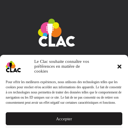
Collectif L' Appart et Choses
Le Clac souhaite connaître vos
préférences en matière de
cookies
Pour offrir les meilleures expériences, nous utilisons des technologies telles que les
cookies pour stocker et/ou accéder aux informations des appareils. Le fait de consentir
Contact
à ces technologies nous permettra de traiter des données telles que le comportement de
navigation ou les ID uniques sur ce site. Le fait de ne pas consentir ou de retirer son
consentement peut avoir un effet négatif sur certaines caractéristiques et fonctions.
clacbooking@gmail.com
Le Clac
Accepter
38, rue aux arènes 57000 Metz